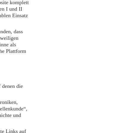
site komplett
en I und II
ablen Einsatz
unden, dass
eweiligen
nne als
he Plattform
f denen die
hroniken,
ellenkunde“,
hichte und
kte Links auf