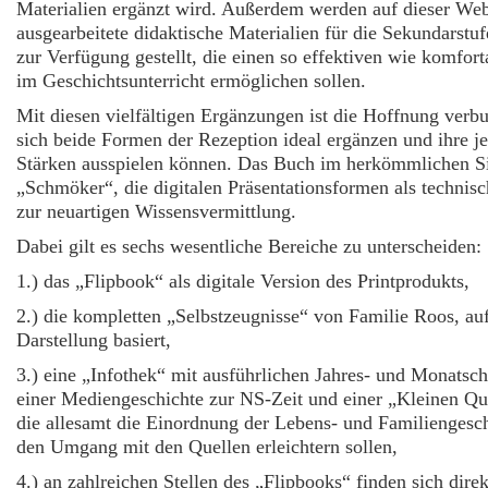
Materialien ergänzt wird. Außerdem werden auf dieser Web
ausgearbeitete didaktische Materialien für die Sekundarstuf
zur Verfügung gestellt, die einen so effektiven wie komfort
im Geschichtsunterricht ermöglichen sollen.
Mit diesen vielfältigen Ergänzungen ist die Hoffnung verb
sich beide Formen der Rezeption ideal ergänzen und ihre j
Stärken ausspielen können. Das Buch im herkömmlichen Si
„Schmöker“, die digitalen Präsentationsformen als technisc
zur neuartigen Wissensvermittlung.
Dabei gilt es sechs wesentliche Bereiche zu unterscheiden:
1.) das „Flipbook“ als digitale Version des Printprodukts,
2.) die kompletten „Selbstzeugnisse“ von Familie Roos, au
Darstellung basiert,
3.) eine „Infothek“ mit ausführlichen Jahres- und Monatsc
einer Mediengeschichte zur NS-Zeit und einer „Kleinen Qu
die allesamt die Einordnung der Lebens- und Familiengesc
den Umgang mit den Quellen erleichtern sollen,
4.) an zahlreichen Stellen des „Flipbooks“ finden sich dire