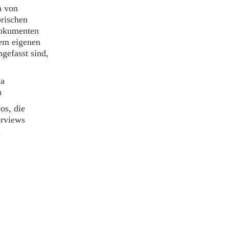
m von
rischen
Dokumenten
nem eigenen
gefasst sind,
la
h
os, die
erviews
m